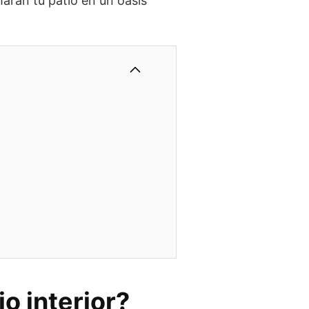
marán tu patio en un oasis
io interior?