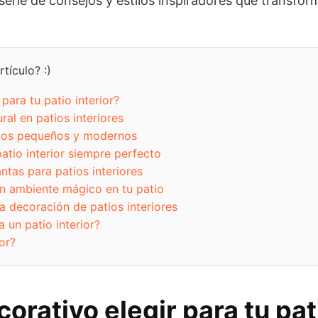
erie de consejos y estilos inspiradores que transfor
tículo? :)
para tu patio interior?
al en patios interiores
atios pequeños y modernos
atio interior siempre perfecto
ntas para patios interiores
un ambiente mágico en tu patio
a decoración de patios interiores
 un patio interior?
ior?
orativo elegir para tu pat