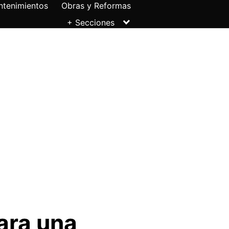
ntenimientos
Obras y Reformas
+ Secciones
ara una